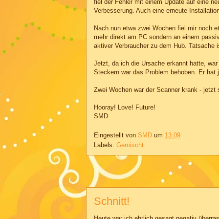
fiel der Fehler mit einem Update auf eine
Verbesserung. Auch eine erneute Installatio
Nach nun etwa zwei Wochen fiel mir noch et
mehr direkt am PC sondern an einem passiv
aktiver Verbraucher zu dem Hub. Tatsache i
Jetzt, da ich die Ursache erkannt hatte, w
Steckern war das Problem behoben. Er hat j
Zwei Wochen war der Scanner krank - jetzt s
Hooray! Love! Future!
SMD
Eingestellt von
SMD
um
13:09
Labels:
Gemischt
Schnitt!
Heute war ich ehrlich gesagt negativ überras