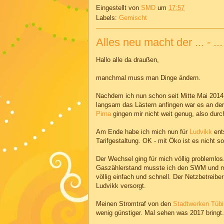
Eingestellt von
SMD
um
17:57
Labels:
Gemischt
Alles neu macht der ... - .
Hallo alle da draußen,
manchmal muss man Dinge ändern.
Nachdem ich nun schon seit Mitte Mai 201
langsam das Lästern anfingen war es an de
Pirna
gingen mir nicht weit genug, also durc
Am Ende habe ich mich nun für
Ludvikk
ent
Tarifgestaltung. OK - mit Öko ist es nicht 
Der Wechsel ging für mich völlig problemlo
Gaszählerstand musste ich den SWM und mei
völlig einfach und schnell. Der Netzbetrei
Ludvikk versorgt.
Meinen Stromtraf von den
Stadtwerken Tüb
wenig günstiger. Mal sehen was 2017 bringt