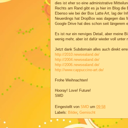
dies ist eher so eine administrative Mitteilun
Rechts am Rand gibt es ja hier im Blog die 
Ebenso wie bei der Box Latte Art, lag der In
Neuerdings hat DropBox was dagegen das M
Google Drive hat dies schon seit längerem 
Es ist nur ein nerviges Detail, aber meine 
wenig mehr, aber ist dafür wieder voll unter 
Jetzt dank Subdomain alles auch direkt erre
http://2010.newsealand.de/
http://2004.newsealand.de/
http://2006.newsealand.de/
http://www.cappuccino-art.de/
Frohe Weihnachten!
Hooray! Love! Future!
SMD
Eingestellt von
SMD
um
09:58
Labels:
Bilder
,
Gemischt