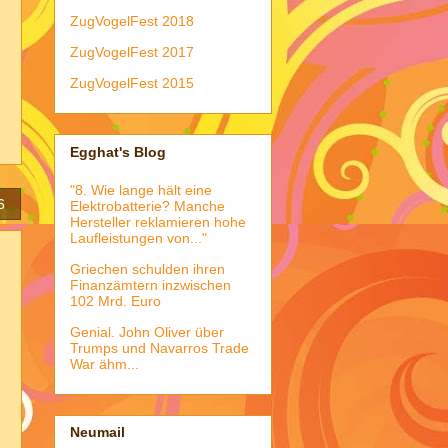
ZugVogelFest 2018
ZugVogelFest 2017
ZugVogelFest 2015
Egghat's Blog
"8. Wie lange hält eine
6
Elektrobatterie? Manche
Hersteller reklamieren hohe
Laufleistungen von..."
Griechen schulden ihren
Finanzämtern inzwischen
102 Mrd. Euro
Genial. John Oliver über
Trumps und Navarros Trade
War ähm...
Neumail