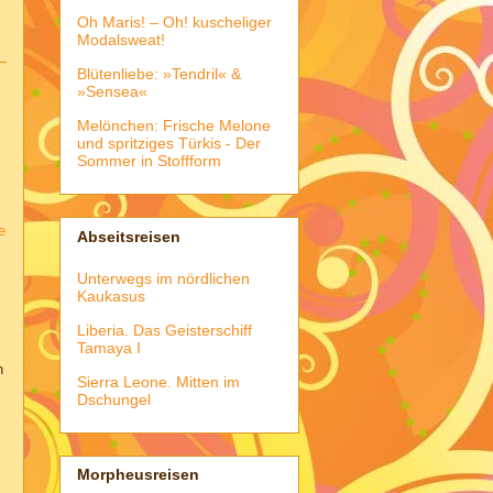
Oh Maris! – Oh! kuscheliger
Modalsweat!
Blütenliebe: »Tendril« &
»Sensea«
Melönchen: Frische Melone
und spritziges Türkis - Der
Sommer in Stoffform
e
Abseitsreisen
.
Unterwegs im nördlichen
Kaukasus
Liberia. Das Geisterschiff
Tamaya I
h
Sierra Leone. Mitten im
Dschungel
Morpheusreisen