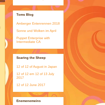
Toms Blog
Amberger Entenrennen 2018
d
Sonne und Wolken im April
Puppet Enterprise with
Intermediate CA
Scaring the Sheep
12 of 12 of August in Japan
12 of 12 em 12 of 13 July
2017
12 of 12 June 2017
Enemenemeins