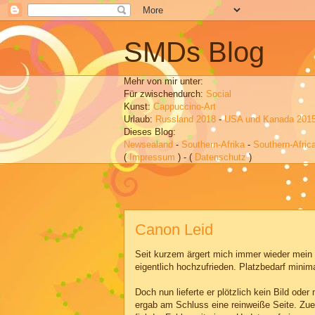
SMDs Blog
Mehr von mir unter:
Für zwischendurch:
Social
Kunst:
Cappuccino-Art
Urlaub:
Russland 2018
-
USA und Kanada 201
Dieses Blog:
Newsealand
-
Southern-Afrika
-
Southern-Afric
(
Impressum
) - (
Datenschutz
)
Canon Leid
Seit kurzem ärgert mich immer wieder mein
eigentlich hochzufrieden. Platzbedarf minima
Doch nun lieferte er plötzlich kein Bild o
ergab am Schluss eine reinweiße Seite. Zu