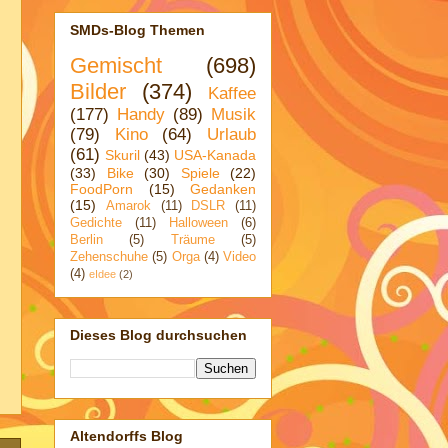
SMDs-Blog Themen
Gemischt
(698)
Bilder
(374)
Kaffee
(177)
Handy
(89)
Musik
(79)
Kino
(64)
Urlaub
(61)
Skuril
(43)
USA-Kanada
(33)
Bike
(30)
Spiele
(22)
FoodPorn
(15)
Gedanken
(15)
Amarok
(11)
DSLR
(11)
Gedichte
(11)
Halloween
(6)
Berlin
(5)
Träume
(5)
Zehenschuhe
(5)
Orga
(4)
Video
(4)
eIdee
(2)
Dieses Blog durchsuchen
Altendorffs Blog