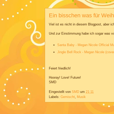
Ein bisschen was für Wei
Viel ist es nicht in diesem Blogpost, aber 
Und zur Einstimmung habe ich sogar was vor
Santa Baby - Megan Nicole Official Mu
Jingle Bell Rock - Megan Nicole (cover
Feiert friedlich!
Hooray! Love! Future!
SMD
Eingestellt von
SMD
um
21:11
Labels:
Gemischt
,
Musik