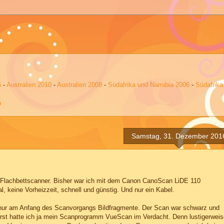
5
-
Australien 2010
-
Australien 2008
-
Südafrika und Namibia 2006
-
Südafrika
a
Samstag, 31. Dezember 201
 Flachbettscanner. Bisher war ich mit dem Canon CanoScan LiDE 110
l, keine Vorheizzeit, schnell und günstig. Und nur ein Kabel.
der nur am Anfang des Scanvorgangs Bildfragmente. Der Scan war schwarz und
erst hatte ich ja mein Scanprogramm VueScan im Verdacht. Denn lustigerweis