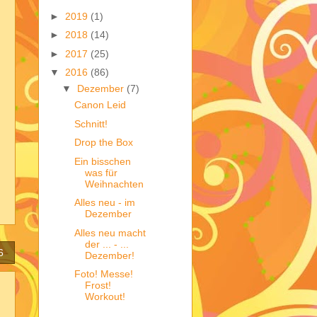
►
2019
(1)
►
2018
(14)
►
2017
(25)
▼
2016
(86)
▼
Dezember
(7)
Canon Leid
Schnitt!
Drop the Box
Ein bisschen
was für
Weihnachten
Alles neu - im
Dezember
Alles neu macht
der ... - ...
6
Dezember!
Foto! Messe!
Frost!
Workout!