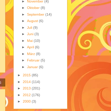
►
November
(4)
►
Oktober
(8)
►
September
(14)
►
August
(6)
►
Juli
(9)
►
Juni
(3)
►
Mai
(10)
►
April
(6)
►
März
(8)
►
Februar
(5)
►
Januar
(6)
►
2015
(85)
►
2014
(114)
6
►
2013
(201)
►
2012
(176)
►
2000
(3)