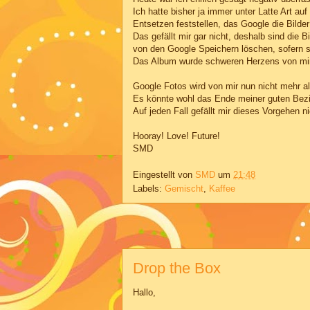
Ich hatte bisher ja immer unter Latte Art a
Entsetzen feststellen, das Google die Bilder
Das gefällt mir gar nicht, deshalb sind die B
von den Google Speichern löschen, sofern s
Das Album wurde schweren Herzens von mir
Google Fotos wird von mir nun nicht mehr al
Es könnte wohl das Ende meiner guten Bezi
Auf jeden Fall gefällt mir dieses Vorgehen ni
Hooray! Love! Future!
SMD
Eingestellt von
SMD
um
21:48
Labels:
Gemischt
,
Kaffee
Drop the Box
Hallo,