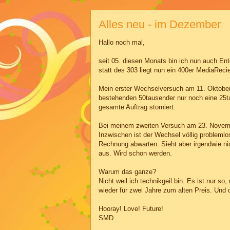
Alles neu - im Dezember
Hallo noch mal,
seit 05. diesen Monats bin ich nun auch En
statt des 303 liegt nun ein 400er MediaReci
Mein erster Wechselversuch am 11. Oktober 
bestehenden 50tausender nur noch eine 25ta
gesamte Auftrag storniert.
Bei meinem zweiten Versuch am 23. November
Inzwischen ist der Wechsel völlig problemlos
Rechnung abwarten. Sieht aber irgendwie ni
aus. Wird schon werden.
Warum das ganze?
Nicht weil ich technikgeil bin. Es ist nur s
wieder für zwei Jahre zum alten Preis. Und di
Hooray! Love! Future!
SMD