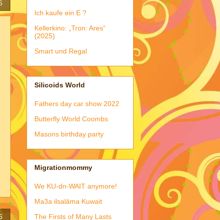
6
Ich kaufe ein E ?
Kellerkino: „Tron: Ares“
(2025)
Smart und Regal
Silicoids World
Fathers day car show 2022
Butterfly World Coombs
Masons birthday party
Migrationmommy
We KU-dn-WAIT anymore!
Ma3a ilsalāma Kuwait
The Firsts of Many Lasts
6