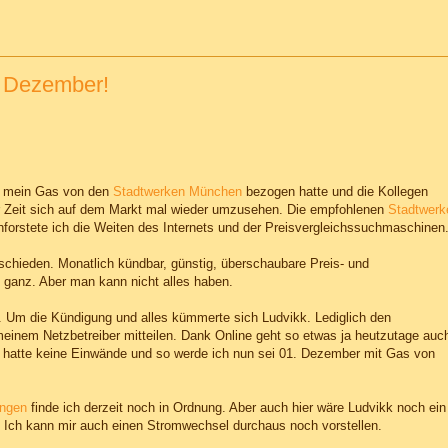
.. Dezember!
4 mein Gas von den
Stadtwerken München
bezogen hatte und die Kollegen
r Zeit sich auf dem Markt mal wieder umzusehen. Die empfohlenen
Stadtwerk
hforstete ich die Weiten des Internets und der Preisvergleichssuchmaschinen
schieden. Monatlich kündbar, günstig, überschaubare Preis- und
so ganz. Aber man kann nicht alles haben.
s. Um die Kündigung und alles kümmerte sich Ludvikk. Lediglich den
nem Netzbetreiber mitteilen. Dank Online geht so etwas ja heutzutage auc
ber hatte keine Einwände und so werde ich nun sei 01. Dezember mit Gas von
ingen
finde ich derzeit noch in Ordnung. Aber auch hier wäre Ludvikk noch ein
. Ich kann mir auch einen Stromwechsel durchaus noch vorstellen.